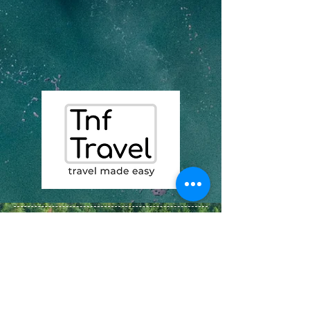
07435235171
info@tnftravel.com
chambre 7, unité 3 Aston
Heights
1 bord de ruisseau
se8 4as