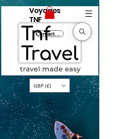
Voyages
TNF
Contactez-nous
GBP (£)